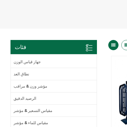
فئات
جهاز قياس الوزن
نطاق العد
مؤشر وزن & مراقب
الرصيد الدقيق
مقياس التسعير & مؤشر
مقياس للماء & مؤشر