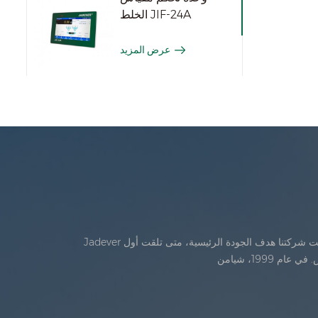
الخلط JIF-24A
عرض المزيد
Jadever تأسست في يوليو، 1986. خلال السنوات الأولى من الوجود، تقدمت شركتنا في الابتكار التكنولوجي وتطوير خطة عمل في عام 1998، حققت شركتنا هدف الجودة الرئيسية، متى تلقت أول