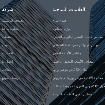
العلامات الساخنة
شركة
ضوء البرج
الصفحة الرئيسية
وزن المعايرة
معلومات عنا
مقياس حساب السعر القانوني للتجارة
منتجات
مؤشر وزنها الرقمي للماء الصناعي
فيديو
مقياس الأمتعة للسفر
الإخبارية
مقياس الأمتعة المعلق الرقمي
اتصل بنا
ماء 150 كجم مؤشر وزنها
مقالات
معالجة الأغذية مؤشر وزنها الإلكتروني
خريطة الموقع
مقياس الوزن للماء الإلكترونية