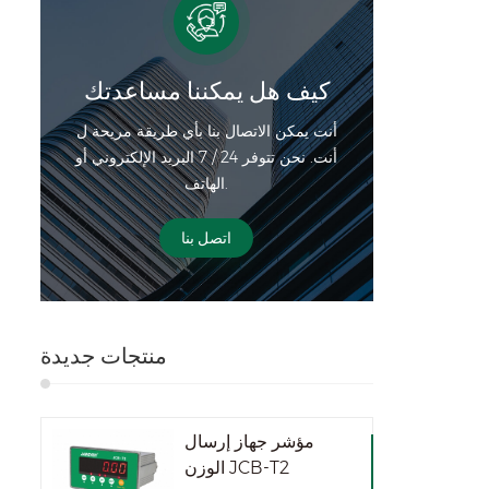
نع
يد:
مادة الفولاذ الطري ستانلس ستيل دقة 1 /
3000-1 / 6000 السعة (كجم) 500-
كيف هل يمكننا مساعدتك
1500 القسم (ز) 500 الأبعاد (مم) 1800 ×
أنت يمكن الاتصال بنا بأي طريقة مريحة ل
500 2000 × 500 1800 × 50
أنت. نحن تتوفر 24 / 7 البريد الإلكتروني أو
الهاتف.
اتصل بنا
منتجات جديدة
مؤشر جهاز إرسال
الوزن JCB-T2