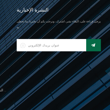
النشرة الإخبارية
يرجى قراءة على، البقاء نشر، اشترك، ونرحب بكم أن تخبرنا بما تحظى
به.
500 جرام مقياس النخيل الإلكتروني للوزن المجوهرات