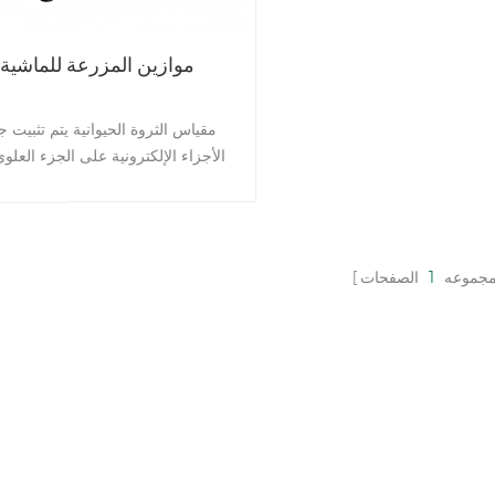
موازين المزرعة للماشية
مقياس الثروة الحيوانية يتم تثبيت ج
الأجزاء الإلكترونية على الجزء العلو
الميزان. تحكم منحني لقوة التحم
الاقتصادية. يمكنك غسل الميزان كل 
تمر جميع الكابلات داخل المقياس. إذ
تريد استخدام الميزان لوزن الحصان
مجموعه
1
الصفحات
فيمكننا أيضًا تخصيص عرض السياج و
وارتفاعه. سمات: 1. وظيفة وزن
القوية 2. تصميم جسم الميزان بالم
سرعة وزن سر
تركيب جميع الأجزاء الإلكترونية على
طول وعرض وارتفاع ا
تخصيص القدرة الخاصة 7. مثا