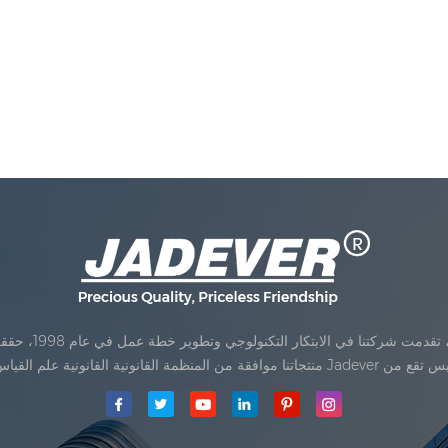
Jadev مقياس المحدودةكان تأسيس تقع من