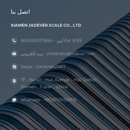
اتصل بنا
XIAMEN JADEVER SCALE CO., LTD
+865926037668 Ext. 8139
أمن :
christinelu@jadever.com
بريد إلكتروني :
Skype :
christinelu0817
7F，No.40，Huli Avenue，Huli District，
Xiamen，Fujian，China
Whatsapp :
+8618150152909