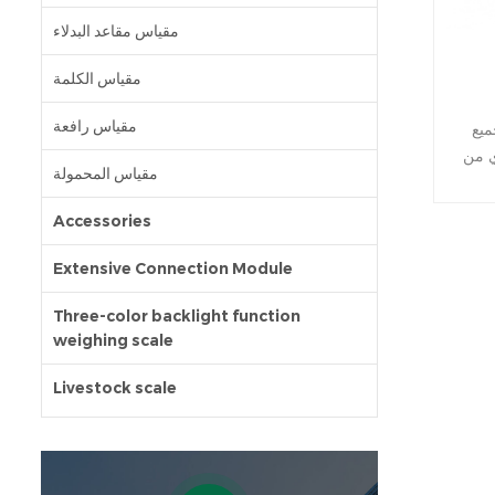
مقياس مقاعد البدلاء
مقياس الكلمة
مقياس رافعة
ميع
ي من
مقياس المحمولة
ل
يوم.
Accessories
ا كنت
 ،
Extensive Connection Module
طوله
 الحيوانات
Three-color backlight function
weighing scale
رور ،
يعة ودقة عالية 3. تم
Livestock scale
 قمة
الميزان 4. دعم الغسيل 5. S دعم تخصيص
لسياج 6. يمكن
لية للتطبيقات