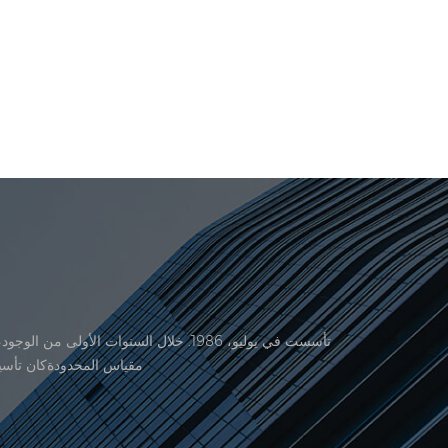
منتجاتنا موافقة من المنظمة القانونية القانونية علم القياس. في عام 1999، شيامن er