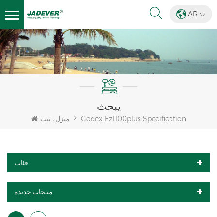
AR
يبحث
Godex-Ez1100plus-Specification
منزل، بيت
فئات
منتجات جديدة