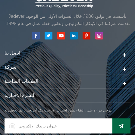
Jadever تأسست في يوليو، 1986. خلال السنوات الأولى من الوجود،
تقدمت شركتنا في الابتكار التكنولوجي وتطوير خطة عمل في عام 1998،
حققت شركتنا هدف الجودة الرئيسية، متى تلقت أول منتجاتنا موافقة من
المنظمة القانونية القانونية علم القياس. في عام 1999، شيامن Jadever
مقياس المحدودةكان تأسيس تقع من
اتصل بنا
شركة
العلامات الساخنة
النشرة الإخبارية
يرجى قراءة على، البقاء نشر، اشترك، ونرحب بكم أن تخبرنا بما تحظى به.