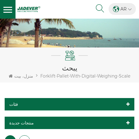
AR
يبحث
Forklift-Pallet-With-Digital-Weighing-Scale
منزل، بيت
فئات
منتجات جديدة