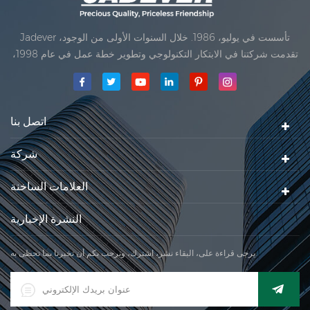
Jadever تأسست في يوليو، 1986. خلال السنوات الأولى من الوجود،
تقدمت شركتنا في الابتكار التكنولوجي وتطوير خطة عمل في عام 1998،
حققت شركتنا هدف الجودة الرئيسية، متى تلقت أول منتجاتنا موافقة من
المنظمة القانونية القانونية علم القياس. في عام 1999، شيامن Jadever
مقياس المحدودةكان تأسيس تقع من
اتصل بنا
شركة
العلامات الساخنة
النشرة الإخبارية
يرجى قراءة على، البقاء نشر، اشترك، ونرحب بكم أن تخبرنا بما تحظى به.