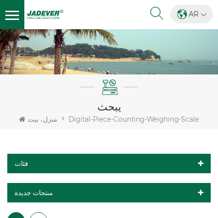
AR
يبحث
Digital-Piece-Counting-Weighing-Scale
منزل، بيت
فئات
منتجات جديدة