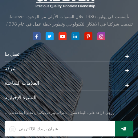
Jadever تأسست في يوليو، 1986. خلال السنوات الأولى من الوجود،
تقدمت شركتنا في الابتكار التكنولوجي وتطوير خطة عمل في عام 1998،
حققت شركتنا هدف الجودة الرئيسية، متى تلقت أول منتجاتنا موافقة من
المنظمة القانونية القانونية علم القياس. في عام 1999، شيامن Jadever
مقياس المحدودةكان تأسيس تقع من
اتصل بنا
شركة
العلامات الساخنة
النشرة الإخبارية
يرجى قراءة على، البقاء نشر، اشترك، ونرحب بكم أن تخبرنا بما تحظى به.