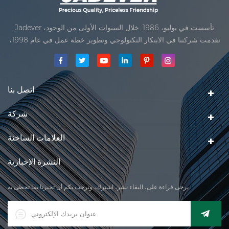
Jadever تأسست في يوليو، 1986. خلال السنوات الأولى من الوجود،
تقدمت شركتنا في الابتكار التكنولوجي وتطوير خطة عمل في عام 1998،
حققت شركتنا هدف الجودة الرئيسية، متى تلقت أول منتجاتنا موافقة من
المنظمة القانونية القانونية علم القياس. في عام 1999، شيامن Jadever
مقياس المحدودةكان تأسيس تقع من
اتصل بنا
شركة
العلامات الساخنة
النشرة الإخبارية
يرجى قراءة على، البقاء نشر، اشترك، ونرحب بكم أن تخبرنا بما تحظى به.