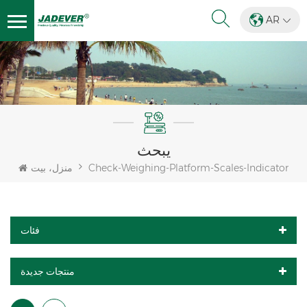
AR
يبحث
Check-Weighing-Platform-Scales-Indicator
منزل، بيت
فئات
منتجات جديدة