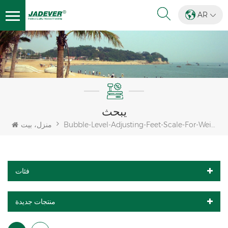
AR
يبحث
Bubble-Level-Adjusting-Feet-Scale-For-Weighing
منزل، بيت
فئات
منتجات جديدة