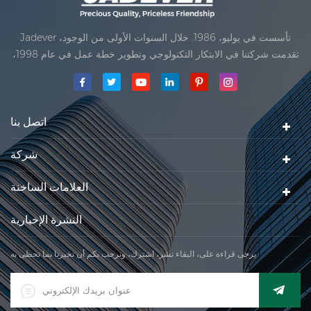
Jadever تأسست في يوليو، 1986. خلال السنوات الأولى من الوجود،
تقدمت شركتنا في الابتكار التكنولوجي وتطوير خطة عمل في عام 1998،
حققت شركتنا هدف الجودة الرئيسية، متى تلقت أول منتجاتنا موافقة من
المنظمة القانونية القانونية علم القياس. في عام 1999، شيامن Jadever
مقياس المحدودةكان تأسيس تقع من
اتصل بنا
شركة
العلامات الساخنة
النشرة الإخبارية
يرجى قراءة على، البقاء نشر، اشترك، ونرحب بكم أن تخبرنا بما تحظى به.