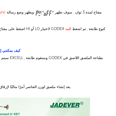
مفتاح لمدة 3 ثوان . سوف تظهر
ويظهر وضع رسالة
البند /
de show P03 , اضغط على مفتاح HI أو LO لاختيار GODEX كنوع طابعة , ثم اضغط
البند
كيف يمكنني إر
: يعد إنشاء ملصق لوزن العناصر أمرًا مثاليًا لإرفاق الشحنات أو الطرود أو إذا كنت بحاجة إلى الاحتفاظ بسجل ورقية لوزن كل عنصر .