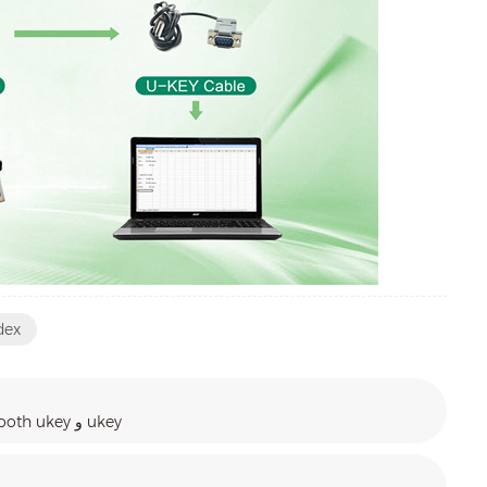
طابعة مل
لإرسال بيانات الوزن من الميزان إلى الكمبيوتر الشخصي عن طريق كابل Bluetooth ukey و ukey