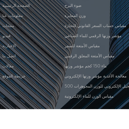
ضوء البرج
الصفحة الرئيسية
وزن المعايرة
معلومات عنا
مقياس حساب السعر القانوني للتجارة
منتجات
مؤشر وزنها الرقمي للماء الصناعي
فيديو
مقياس الأمتعة للسفر
الإخبارية
مقياس الأمتعة المعلق الرقمي
اتصل بنا
ماء 150 كجم مؤشر وزنها
مقالات
معالجة الأغذية مؤشر وزنها الإلكتروني
خريطة الموقع
مقياس الوزن للماء الإلكترونية
|
XML
© 2026 Xiamen Jadever Scale Co., Ltd. كل الحقوق محفوظة. |
دعم شبكة IPv6