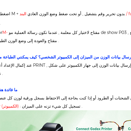
 func
اضغط على مفتاح M + بدون تحرير وقم بتشغيل , أو تحت ضغط وضع الوزن العادي
.
مفتاح لاختيار كل معلمة , عندما تكون رسالة العملية مو
M-
or
مفتاح والعودة إلى وضع الوزن الطبيعي .
سال بيانات الوزن من الميزان إلى الكمبيوتر الشخصي؟ كيف يمكنني الطباعة م
عند إكمال الإعداد أعلاه , اضغط PRINT , سيتم إرسال بيانات الوزن إلى جهاز الكمبيوتر على شك
نفس الوقت .
ما فائدة ه
: تسجيل كل شيء تزنه على الميزان .
كابل u-key (الكمبيوتر)