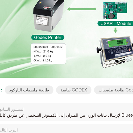
صقات Godex
طابعة GODEX
طابعة ملصقات الباركود
الكلمات :
المنشور السابق
البريد التال