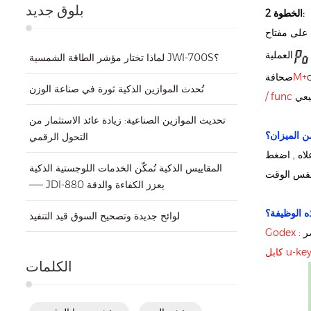
بلوق جديد
الخطوة 2:
العملية
لماذا تختار مؤشر الطاقة الشمسية JWI-700S؟
M+
صحافة
تُحدث الموازين الذكية ثورة في صناعة الوزن
/ func
تحديث الموازين الصناعية: زيادة عائد الاستثمار من
ن الميزان؟
التحول الرقمي
ل EXCELL , وستقوم طابعة GODEX بطباعة الملصق اللاصق في
المقاييس الذكية تُمكّن الخدمات اللوجستية الذكية
—— JDI-880 يعزز الكفاءة والدقة
ذه الوظيفة؟
لوائح جديدة وتصحيح السوق قيد التنفيذ
Godex
الكلمات