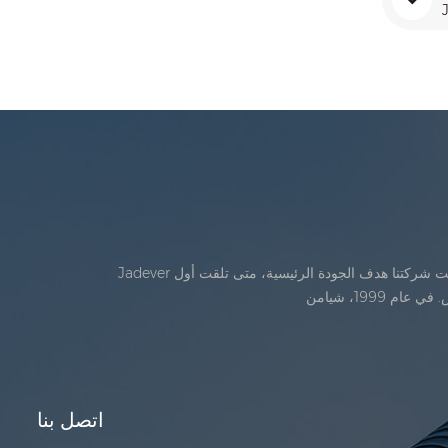
Jadever تأسست في يوليو، 1986. خلال السنوات الأولى من الوجود، تقدمت شركتنا في الابتكار التكنولوجي وتطوير خطة عمل في عام 1998، حققت شركتنا هدف الجودة الرئيسية، متى تلقت أول
اتصل بنا