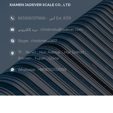
XIAMEN JADEVER SCALE CO., LTD
+865926037668 Ext. 8139
أمن :
christinelu@jadever.com
بريد إلكتروني :
Skype :
christinelu0817
7F，No.40，Huli Avenue，Huli District，
Xiamen，Fujian，China
Whatsapp :
+8618150152909