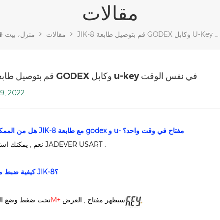
مقالات
JIK-8 قم بتوصيل طابعة GODEX وكابل U-Key في نفس الوقت
مقالات
منزل، بيت
JIK-8 قم بتوصيل طابعة GODEX وكابل u-key في نفس الوقت
9, 2022
و u- مفتاح في وقت واحد؟
طابعة godex
هل من الممكن استخدام JIK-8 مع
نعم , يمكنك استخدام وحدة JADEVER USART .
كيفية ضبط مؤشر الوزن JIK-8؟
.
سيظهر مفتاح , العرض
M+
تحت ضغط وضع الو