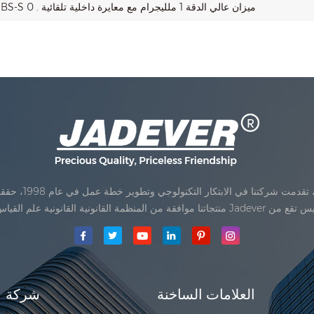
JBS-S 0 . ميزان عالي الدقة 1 ملليجرام مع معايرة داخلية تلقائية
Jadev مقياس المحدودةكان تأسيس تقع من
العلامات الساخنة
شركة