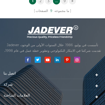
1
2
3
...
9
ما مجموعه
9
الصفحات
Jadever تأسست في يوليو، 1986. خلال السنوات الأولى من الوجود،
تقدمت شركتنا في الابتكار التكنولوجي وتطوير خطة عمل في عام 1998،
حققت شركتنا هدف الجودة الرئيسية، متى تلقت أول منتجاتنا موافقة من
المنظمة القانونية القانونية علم القياس. في عام 1999، شيامن Jadever
مقياس المحدودةكان تأسيس تقع من
اتصل بنا
شركة
العلامات الساخنة