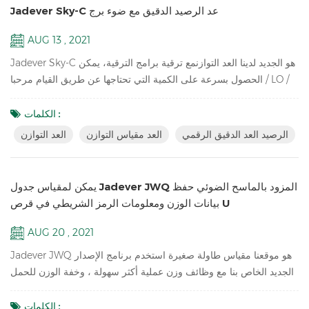
Jadever Sky-C عد الرصيد الدقيق مع ضوء برج
AUG 13 , 2021
Jadever Sky-C هو الجديد لدينا العد التوازنمع ترقية برامج الترقية، يمكن
الحصول بسرعة على الكمية التي تحتاجها عن طريق القيام مرحبا / LO /
موافق التحقق مع ضوء البرج، مثالية التعبئة والتغليف. المفتاح الميزات:
دقة داخلي عالية 1 / 600،000 معدات مختبر المدرسة الإلكترونية وزن
الكلمات :
التوازنشاشة LCD مع الأخضر الخلفية البطارية والتكيف أو في الوضع
الرصيد العد الدقيق الرقمي
العد مقياس التوازن
العد التوازن
المزدوج لتجنب عدم استقرار الطاقة نقطة واحدة والمعايرة الخطية
المتاحة...
يمكن لمقياس جدول Jadever JWQ المزود بالماسح الضوئي حفظ
بيانات الوزن ومعلومات الرمز الشريطي في قرص U
AUG 20 , 2021
Jadever JWQ هو موقعنا مقياس طاولة صغيرة استخدم برنامج الإصدار
الجديد الخاص بنا مع وظائف وزن عملية أكثر سهولة ، وخفة الوزن للحمل
، ويمكنه توفير بيانات الوزن ومعلومات الرمز الشريطي في قرص U مع
الماسح الضوئي. سمات: عد العينة ميزان رقمي للطاولة التراكم وعرض
الكلمات :