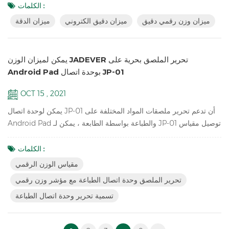
1/60،000 ميزان دقيق لمعدات المعامل المدرسية شاشة LCD بإضاءة
الكلمات :
خلفية خضراء البطارية والمحول في الوضع المزدوج لتجنب عدم استقرار
ميزان وزن رقمي دقيق
ميزان دقيق الكتروني
ميزان الدقة
الطاقة نقطة واحدة ومعايرة خطية متاحة ضبط النطاق الصفري وإعداد
المرشح للوزن تحت...
يمكن لميزان الوزن JADEVER تحرير الملصق بحرية على
Android Pad بوحدة اتصال JP-01
OCT 15 , 2021
يمكن لوحدة اتصال JP-01 أن تدعم تحرير ملصقات المواد المختلفة على
Android Pad والطباعة بواسطة الطابعة ، يمكن لـ JP-01 توصيل مقياس
الوزن الرقمي ، لوحة Android والطابعة عن طريق الكابل أو
Bluetooth اللاسلكية ، لذلك لدينا إصداران: سلكي JP-01wireless JP-
الكلمات :
01. سمات كسر العملية التقليدية ، قم بتحرير الملصق بواسطة تطبيق
مقياس الوزن الرقمي
Android بدلاً من المقياس وبرنامج الطابعة. قم بالتبديل إلى مواد مختلفة
تحرير الملصق وحدة اتصال الطباعة مع مؤشر وزن رقمي
لطباعة الملصق المناس...
تسمية تحرير وحدة اتصال الطباعة