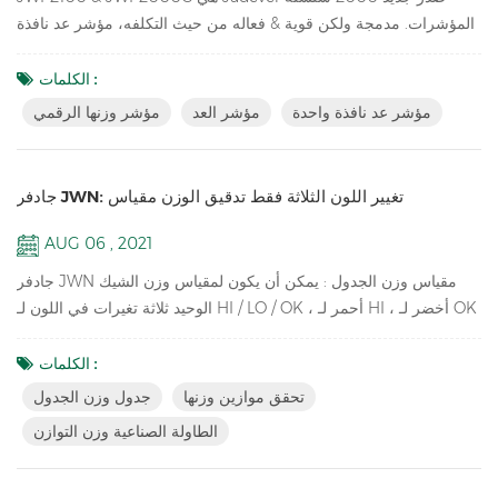
المؤشرات. مدمجة ولكن قوية & فعاله من حيث التكلفه، مؤشر عد نافذة
واحدةمتوفر، تصميم فريد من نوعه، وصلات خارجية غنية، فكرة
لاستخدامها في الإنتاج والتعبئة والتغليف والمستودعات والمخزون والشحن
الكلمات :
والاستلام المناطق. المفتاح الميزات: 1. باهت الصمام & LCD عرض مؤشر
مؤشر عد نافذة واحدة
مؤشر العد
مؤشر وزنها الرقمي
وزنها الرقمي مع عمود النحاس عالية الجودة، رمادي غامق صناعي ABS
الإسكان 2. مؤشر حساب قطعة جرد م...
جادفر JWN: تغيير اللون الثلاثة فقط تدقيق الوزن مقياس
AUG 06 , 2021
جادفر JWN مقياس وزن الجدول : يمكن أن يكون لمقياس وزن الشيك
الوحيد ثلاثة تغيرات في اللون لـ HI / LO / OK ، أحمر لـ HI ، أخضر لـ OK
، برتقالي لـ LO ، لا حاجة للاتصال بالبرج الضوء. مفتاح الميزات: تحقق من
موازين الوزنبثلاثة ألوان متغيرة لـ HI / LO / OK ، HI-red ، OK-green ،
الكلمات :
LO-orange ميزان منضدية صناعي بدقة موازنة تصل إلى 1 / 15000
تحقق موازين وزنها
جدول وزن الجدول
التراكم وعرض التراكم والتراكم وظائف واضحة نقطة واحدة ومعايرة
الطاولة الصناعية وزن التوازن
خطية متاح...