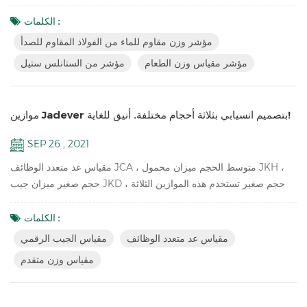
للبطارية ، ولوحة مفاتيح ميكانيكية مقاومة للماء ، وتصنيف IP67 مقاوم
للماء ، وله أيضًا إصدار LED JIK-4ECSB. سمات: دقة تصل إلى
الكلمات :
1/30000 مؤشر وزن مقاوم للماء من الفولاذ المقاوم للصدأ هيكل من
مؤشر وزن مقاوم للماء من الفولاذ المقاوم للصدأ
الفولاذ المقاوم للصدأ مقاوم للماء مع لوحة مفاتيح ميكانيكية مع وظيفة
مؤشر مقياس وزن الطعام
مؤشر من الستانلس ستيل
Peak HoldAnimal وزن شاشة...
موازين Jadever بتصميم انسيابي بثلاثة أحجام مختلفة. أنيق للغاية!
SEP 26 , 2021
مقياس عد متعدد الوظائف JCA ، متوسط ​​الحجم ميزان محمول JKH ،
حجم صغير ميزان جيب JKD ، حجم صغير تستخدم هذه الموازين الثلاثة
نفس النسبة من القوالب ، لذلك تبدو متشابهة ، خاصة من الجانب. فريدة
من نوعها! الميزات الرئيسية لـ JCA: ميزان متقدم لحساب قطع الغيار في
الكلمات :
المستودع قناة مزدوجة (اتصال بمنصات أكبر ومقاييس أرضية) مجهزة
مقياس عد متعدد الوظائف
مقياس الجيب الرقمي
بتحسين دقة العد التلقائي (ACAI) لضمان نتيجة عد أكثر دقة للقطع ميزان
مقياس وزن متقدم
طاولة خاص متين ...