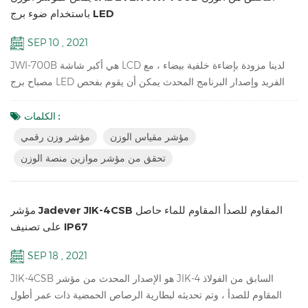
باستخدام ضوء برج LED
SEP 10 , 2021
JWI-700B هي أكبر شاشة LCD لدينا مزودة بإضاءة خلفية بيضاء ، مع
مصباح برج LED الفريد وإصدار البرنامج المحدث يمكن أن يقوم بفحص
الوزن HI LO OK لمساعدتك في تعبئة البضائع الخاصة بك بسرعة. سمات
أكبر جرد لشاشات الكريستال السائل تحقق من مؤشر موازين منصة
الكلمات :
الوزن دقة تصل إلى 1/15000 تصميم مخطط جذاب مع مبيت ABS متين
مؤشر مقياس الوزن
مؤشر وزن رقمي
شاشة LCD ساطعة بإضاءة خلفية بيضاء مستوى ترشيح قابل للتعديل
تحقق من مؤشر موازين منصة الوزن
للوزن في ظل ظروف مختلفة صفر / فارغ / ...
مؤشر Jadever JIK-4CSB المقاوم للصدأ المقاوم للماء حاصل
على تصنيف IP67
SEP 18 , 2021
JIK-4CSB هو الإصدار المحدث من مؤشر JIK-4 السابق من الفولاذ
المقاوم للصدأ ، وتم تحديثه لبطارية الرصاص الحمضية ذات عمر أطول