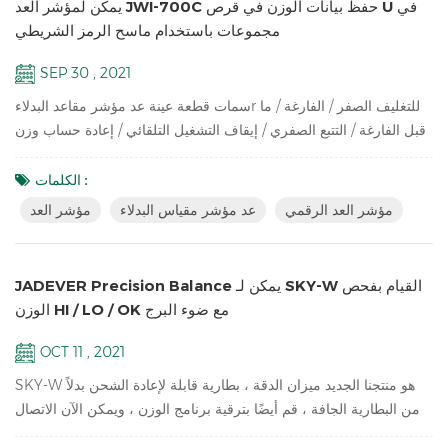
يمكن لمؤشر العد JWI-700C حفظ بيانات الوزن في قرص U في
مجموعات باستخدام ماسح الرمز الشريطي
SEP 30 , 2021
سمات قطعة عينة عد مؤشر مقاعد البدلاءr للتغليف الصفر / الفارغة / ما
قبل الفارغة / التتبع الصفري / إيقاف التشغيل التلقائي / إعادة حساب وزن
الوحدة تلقائيًا / عد الأجزاء / أخذ العينات / التحقق من الكمية تصل إلى دقة
عالية في 1/30000 شاشة LCD ساطعة بإضاءة خلفية خضراء إسكان
الكلمات :
ABS متين عالي التأثير يدعم ما يصل إلى ثماني خلايا تحميل تناظرية بقوة
مؤشر العد الرقمي
عد مؤشر مقياس البدلاء
مؤشر العد
350 أوم القدرات القابلة للتعديل والقرارات والمعلمات الإغلاق الت...
JADEVER Precision Balance يمكن لـ SKY-W القيام بفحص
الوزن HI / LO / OK مع ضوء البرج
OCT 11 , 2021
SKY-W هو منتجنا الجديد ميزان الدقة ، بطارية قابلة لإعادة الشحن بدلاً
من البطارية الجافة ، قم أيضًا بترقية برنامج الوزن ، ويمكن الآن الاتصال
عن طريق RS232 ، Relay ، RTC ، إلخ. سمات دقة عالية تصل إلى