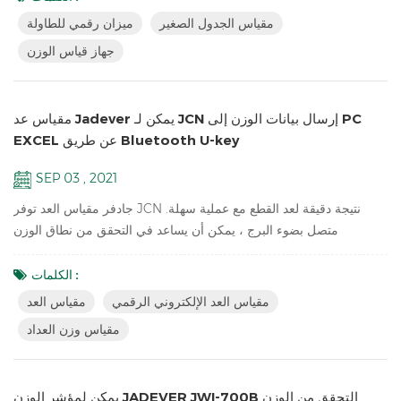
التراكم والتراكم وظائف واضحة قرار يصل إلى 1/15000 (سعة ضبط
مقياس الجدول الصغير
ميزان رقمي للطاولة
مجانية و divisi تشغيل) نقطة واحدة ومعايرة خطية متاحة عقد وظيفة في
جهاز قياس الوزن
ذروة ، مستقرة ، أو مف...
مقياس عد Jadever يمكن لـ JCN إرسال بيانات الوزن إلى PC
EXCEL عن طريق Bluetooth U-key
SEP 03 , 2021
جادفر مقياس العد توفر JCN نتيجة دقيقة لعد القطع مع عملية سهلة.
متصل بضوء البرج ، يمكن أن يساعد في التحقق من نطاق الوزن
والمساعدة في تعبئة المنتجات التي تبيعها بسرعة. يمكنه أيضًا إرسال
بيانات الوزن إلى PC EXCEL عن طريق Bluetooth U-key. سمات:
الكلمات :
مقياس عد الأجزاء الرقمية للمخزون ； تؤدي وظيفة ACAI إلى عدد أكثر
مقياس العد الإلكتروني الرقمي
مقياس العد
دقة للقطع عن طريق زيادة الوزن المرجعي ； مرحبًا ، LO ، حسنًا ، تحقق
مقياس وزن العداد
من الوزنمقياس العد مع ضوء ال...
يمكن لمؤشر الوزن JADEVER JWI-700B التحقق من الوزن