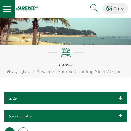
AR
يبحث
Advanced-Sample-Counting-Steel-Weighing-Indicator
منزل، بيت
فئات
منتجات جديدة