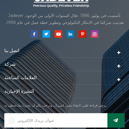
Jadever تأسست في يوليو، 1986. خلال السنوات الأولى من الوجود،
تقدمت شركتنا في الابتكار التكنولوجي وتطوير خطة عمل في عام 1998،
حققت شركتنا هدف الجودة الرئيسية، متى تلقت أول منتجاتنا موافقة من
المنظمة القانونية القانونية علم القياس. في عام 1999، شيامن Jadever
مقياس المحدودةكان تأسيس تقع من
اتصل بنا
شركة
العلامات الساخنة
النشرة الإخبارية
يرجى قراءة على، البقاء نشر، اشترك، ونرحب بكم أن تخبرنا بما تحظى به.