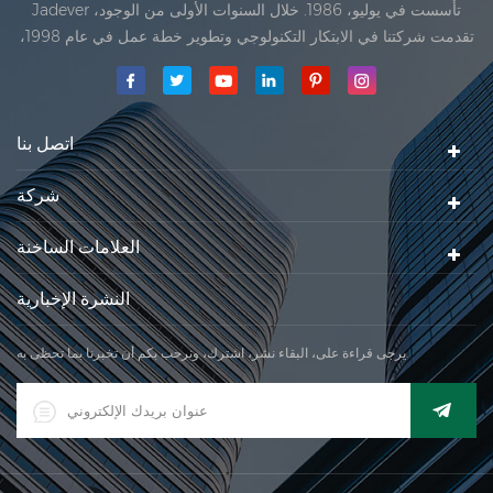
Jadever تأسست في يوليو، 1986. خلال السنوات الأولى من الوجود،
تقدمت شركتنا في الابتكار التكنولوجي وتطوير خطة عمل في عام 1998،
حققت شركتنا هدف الجودة الرئيسية، متى تلقت أول منتجاتنا موافقة من
المنظمة القانونية القانونية علم القياس. في عام 1999، شيامن Jadever
مقياس المحدودةكان تأسيس تقع من
اتصل بنا
شركة
العلامات الساخنة
النشرة الإخبارية
يرجى قراءة على، البقاء نشر، اشترك، ونرحب بكم أن تخبرنا بما تحظى به.