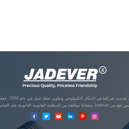
Jadev مقياس المحدودةكان تأسيس تقع من