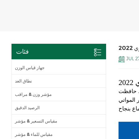
وي
فئات
JUL 2
جهاز قياس الوزن
نطاق العد
ي
ة ، على الرغم من الوضع
مؤشر وزن & مراقب
الرصيد الدقيق
مقياس التسعير & مؤشر
مقياس للماء & مؤشر