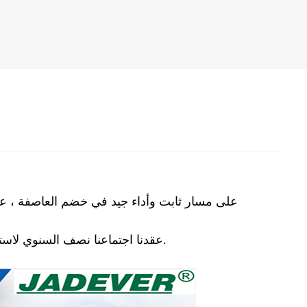
عقدنا اجتماعنا نصف السنوي لاستخلاص المعلومات في أواخر تموز (يوليو) 2022. وعقد هذا الاجتماع بنجاح.