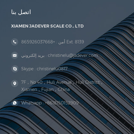
اتصل بنا
XIAMEN JADEVER SCALE CO., LTD
+865926037668 Ext. 8139
أمن :
christinelu@jadever.com
بريد إلكتروني :
Skype :
christinelu0817
7F，No.40，Huli Avenue，Huli District，
Xiamen，Fujian，China
Whatsapp :
+8618150152909