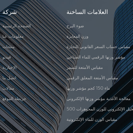
العلامات الساخنة
شركة
ضوء البرج
الصفحة الرئيسية
وزن المعايرة
معلومات عنا
مقياس حساب السعر القانوني للتجارة
منتجات
مؤشر وزنها الرقمي للماء الصناعي
فيديو
مقياس الأمتعة للسفر
الإخبارية
مقياس الأمتعة المعلق الرقمي
اتصل بنا
ماء 150 كجم مؤشر وزنها
مقالات
معالجة الأغذية مؤشر وزنها الإلكتروني
خريطة الموقع
مقياس الوزن للماء الإلكترونية