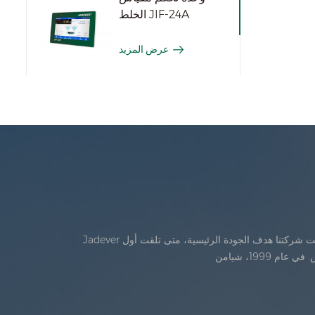
الخلط JIF-24A
عرض المزيد
Jadever تأسست في يوليو، 1986. خلال السنوات الأولى من الوجود، تقدمت شركتنا في الابتكار التكنولوجي وتطوير خطة عمل في عام 1998، حققت شركتنا هدف الجودة الرئيسية، متى تلقت أول