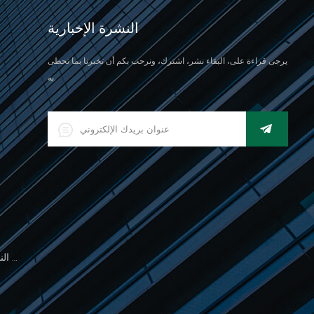
النشرة الإخبارية
يرجى قراءة على، البقاء نشر، اشترك، ونرحب بكم أن تخبرنا بما تحظى
به.
500 جرام مقياس النخيل الإلكتروني للوزن المجوهرات