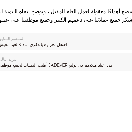
المنشور السابق
احتفل بحرارة بالذكرى الـ 95 لعيد الجيش
البريد التال
أطيب التمنيات لجميع موظفي JADEVER في أعياد ميلادهم في يوليو