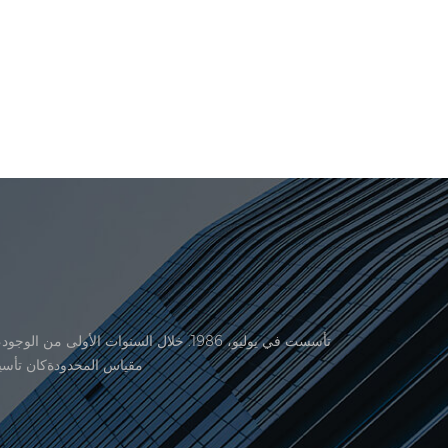
منتجاتنا موافقة من المنظمة القانونية القانونية علم القياس. في عام 1999، شيامن er